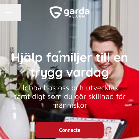
KARRIÄRMENY
Dela sidan
Hjälp familjer till en
trygg vardag
Jobba hos oss och utvecklas
samtidigt som du gör skillnad för
människor
Connecta