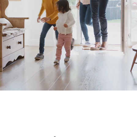
kostnad.
Eftersom vi växer och söker fler kollegor
som vill utvecklas och hjälpa familjer, så
tycker vi att just du ska skicka in en
ansökan. Ta chansen att bli en "Gardian".
Vi på Garda Alarm värderar dina
personliga egenskaper högre än ditt CV.
Vad du vill är viktigare än vad du gjort.
Välkommen med din ansökan!