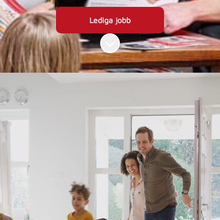
Lediga jobb
Skrolla för mer innehåll
Din karriär börjar
här
Garda Alarm har kunder från Kiruna i norr
till Ystad i söder och fokuserar på att
erbjuda en modern trygghet till en låg