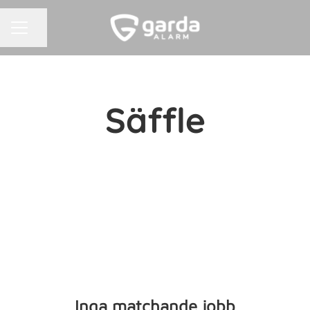
KARRIÄRMENY
Dela sidan
Säffle
Inga matchande jobb